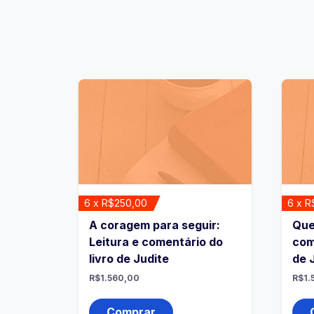
6 x R$250,00
6 x R
A coragem para seguir:
Que
Leitura e comentário do
com
livro de Judite
de 
R$
1.560,00
R$
1.
Comprar