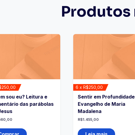
Produtos 
$250,00
6 x R$250,00
m sou eu? Leitura e
Sentir em Profundidade
entário das parábolas
Evangelho de Maria
Jesus
Madalena
560,00
R$
1.455,00
Comprar
Leia mais