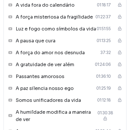
A vida fora do calendário
01:18:17
A força misteriosa da fragilidade
01:22:37
Luz e fogo como símbolos da vida
01:51:55
A pausa que cura
01:13:25
A força do amor nos desnuda
37:32
A gratuidade de ver além
01:24:06
Passantes amorosos
01:36:10
A paz silencia nosso ego
01:25:19
Somos unificadores da vida
01:12:18
A humildade modifica a maneira
01:30:38
de ver