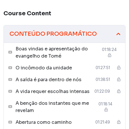
Course Content
CONTEÚDO PROGRAMÁTICO
Boas vindas e apresentação do
01:18:24
evangelho de Tomé
O incômodo da unidade
01:27:51
A saída é para dentro de nós
01:38:51
A vida requer escolhas intensas
01:22:09
A benção dos instantes que me
01:18:14
revelam
Abertura como caminho
01:21:49